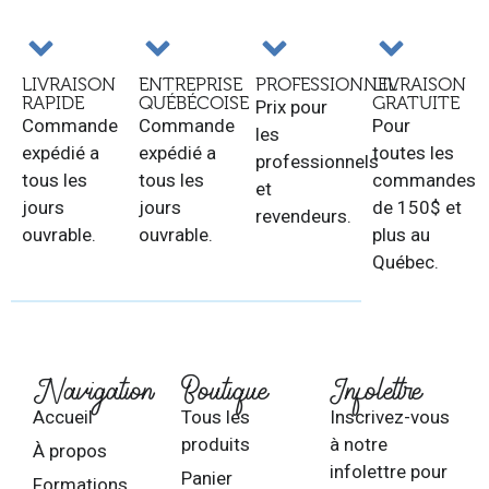
LIVRAISON
ENTREPRISE
PROFESSIONNEL
LIVRAISON
RAPIDE
QUÉBÉCOISE
GRATUITE
Prix pour
Commande
Commande
Pour
les
expédié a
expédié a
toutes les
professionnels
tous les
tous les
commandes
et
jours
jours
de 150$ et
revendeurs.
ouvrable.
ouvrable.
plus au
Québec.
Navigation
Boutique
Infolettre
Accueil
Tous les
Inscrivez-vous
produits
à notre
À propos
infolettre pour
Panier
Formations