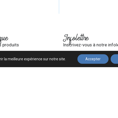
que
Infolettre
s produits
Inscrivez-vous à notre infol
ir la meilleure expérience sur notre site.
Accepter
mpte
et conditions
S'INSCRIRE
vés © 2025 à ce jour, Fusion Beauté. Conception de
Graphix
Politique de confidentialité
Glossaire