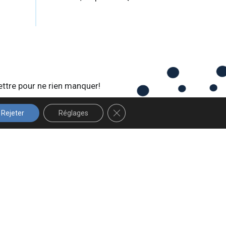
ettre pour ne rien manquer!
FERMER LA BANNIÈRE DES COOK
Rejeter
Réglages
 Design Graphique
.