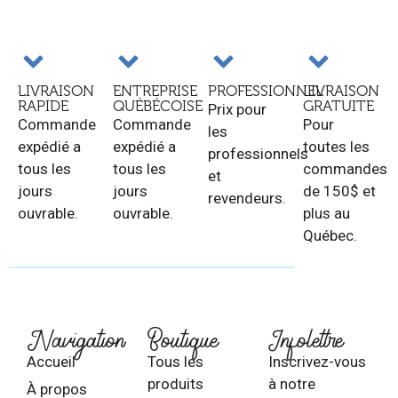
LIVRAISON
ENTREPRISE
PROFESSIONNEL
LIVRAISON
RAPIDE
QUÉBÉCOISE
GRATUITE
Prix pour
Commande
Commande
Pour
les
expédié a
expédié a
toutes les
professionnels
tous les
tous les
commandes
et
jours
jours
de 150$ et
revendeurs.
ouvrable.
ouvrable.
plus au
Québec.
Navigation
Boutique
Infolettre
Accueil
Tous les
Inscrivez-vous
produits
à notre
À propos