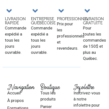
LIVRAISON
ENTREPRISE
PROFESSIONNEL
LIVRAISON
RAPIDE
QUÉBÉCOISE
GRATUITE
Prix pour
Commande
Commande
Pour
les
expédié a
expédié a
toutes les
professionnels
tous les
tous les
commandes
et
jours
jours
de 150$ et
revendeurs.
ouvrable.
ouvrable.
plus au
Québec.
Navigation
Boutique
Infolettre
Accueil
Tous les
Inscrivez-vous
produits
à notre
À propos
infolettre pour
Panier
Formations