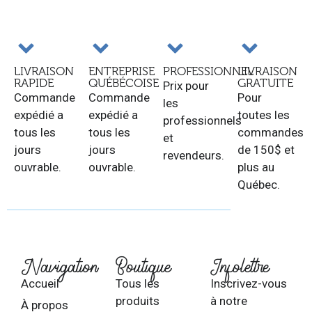
LIVRAISON
ENTREPRISE
PROFESSIONNEL
LIVRAISON
RAPIDE
QUÉBÉCOISE
GRATUITE
Prix pour
Commande
Commande
Pour
les
expédié a
expédié a
toutes les
professionnels
tous les
tous les
commandes
et
jours
jours
de 150$ et
revendeurs.
ouvrable.
ouvrable.
plus au
Québec.
Navigation
Boutique
Infolettre
Accueil
Tous les
Inscrivez-vous
produits
à notre
À propos