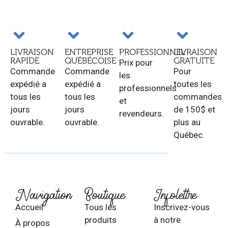
LIVRAISON
ENTREPRISE
PROFESSIONNEL
LIVRAISON
RAPIDE
QUÉBÉCOISE
GRATUITE
Prix pour
Commande
Commande
Pour
les
expédié a
expédié a
toutes les
professionnels
tous les
tous les
commandes
et
jours
jours
de 150$ et
revendeurs.
ouvrable.
ouvrable.
plus au
Québec.
Navigation
Boutique
Infolettre
Accueil
Tous les
Inscrivez-vous
produits
à notre
À propos