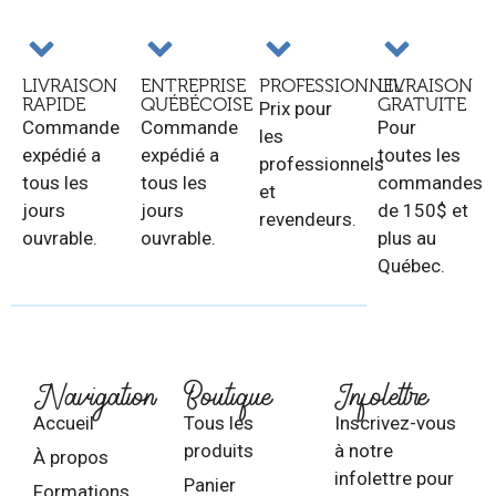
LIVRAISON
ENTREPRISE
PROFESSIONNEL
LIVRAISON
RAPIDE
QUÉBÉCOISE
GRATUITE
Prix pour
Commande
Commande
Pour
les
expédié a
expédié a
toutes les
professionnels
tous les
tous les
commandes
et
jours
jours
de 150$ et
revendeurs.
ouvrable.
ouvrable.
plus au
Québec.
Navigation
Boutique
Infolettre
Accueil
Tous les
Inscrivez-vous
produits
à notre
À propos
infolettre pour
Panier
Formations