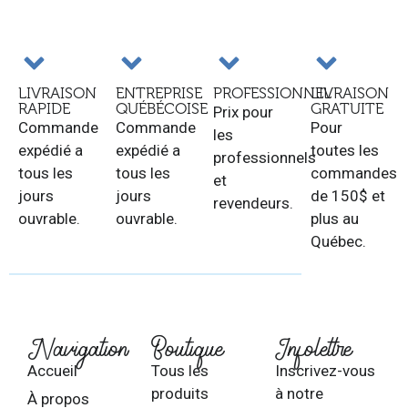
LIVRAISON
ENTREPRISE
PROFESSIONNEL
LIVRAISON
RAPIDE
QUÉBÉCOISE
GRATUITE
Prix pour
Commande
Commande
Pour
les
expédié a
expédié a
toutes les
professionnels
tous les
tous les
commandes
et
jours
jours
de 150$ et
revendeurs.
ouvrable.
ouvrable.
plus au
Québec.
Navigation
Boutique
Infolettre
Accueil
Tous les
Inscrivez-vous
produits
à notre
À propos