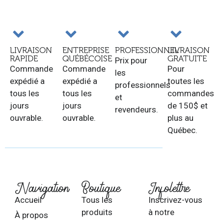
LIVRAISON
ENTREPRISE
PROFESSIONNEL
LIVRAISON
RAPIDE
QUÉBÉCOISE
GRATUITE
Prix pour
Commande
Commande
Pour
les
expédié a
expédié a
toutes les
professionnels
tous les
tous les
commandes
et
jours
jours
de 150$ et
revendeurs.
ouvrable.
ouvrable.
plus au
Québec.
Navigation
Boutique
Infolettre
Accueil
Tous les
Inscrivez-vous
produits
à notre
À propos