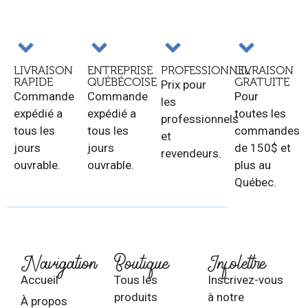
LIVRAISON
ENTREPRISE
PROFESSIONNEL
LIVRAISON
RAPIDE
QUÉBÉCOISE
GRATUITE
Prix pour
Commande
Commande
Pour
les
expédié a
expédié a
toutes les
professionnels
tous les
tous les
commandes
et
jours
jours
de 150$ et
revendeurs.
ouvrable.
ouvrable.
plus au
Québec.
Navigation
Boutique
Infolettre
Accueil
Tous les
Inscrivez-vous
produits
à notre
À propos