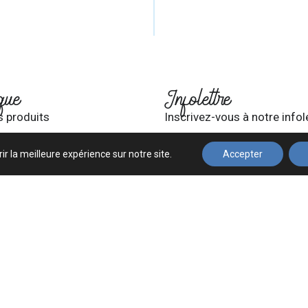
que
Infolettre
s produits
Inscrivez-vous à notre infol
ir la meilleure expérience sur notre site.
Accepter
mpte
et conditions
S'INSCRIRE
vés © 2025 à ce jour, Fusion Beauté. Conception de
Graphix
Politique de confidentialité
Glossaire