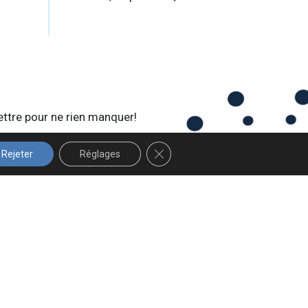
ettre pour ne rien manquer!
FERMER LA BANNIÈRE DES COOK
Rejeter
Réglages
 Design Graphique
.