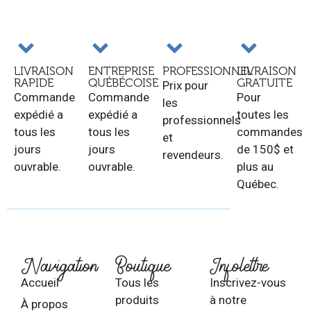
LIVRAISON
ENTREPRISE
PROFESSIONNEL
LIVRAISON
RAPIDE
QUÉBÉCOISE
GRATUITE
Prix pour
Commande
Commande
Pour
les
expédié a
expédié a
toutes les
professionnels
tous les
tous les
commandes
et
jours
jours
de 150$ et
revendeurs.
ouvrable.
ouvrable.
plus au
Québec.
Navigation
Boutique
Infolettre
Accueil
Tous les
Inscrivez-vous
produits
à notre
À propos