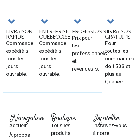
LIVRAISON
ENTREPRISE
PROFESSIONNEL
LIVRAISON
RAPIDE
QUÉBÉCOISE
GRATUITE
Prix pour
Commande
Commande
Pour
les
expédié a
expédié a
toutes les
professionnels
tous les
tous les
commandes
et
jours
jours
de 150$ et
revendeurs.
ouvrable.
ouvrable.
plus au
Québec.
Navigation
Boutique
Infolettre
Accueil
Tous les
Inscrivez-vous
produits
à notre
À propos