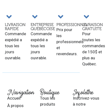
LIVRAISON
ENTREPRISE
PROFESSIONNEL
LIVRAISON
RAPIDE
QUÉBÉCOISE
GRATUITE
Prix pour
Commande
Commande
Pour
les
expédié a
expédié a
toutes les
professionnels
tous les
tous les
commandes
et
jours
jours
de 150$ et
revendeurs.
ouvrable.
ouvrable.
plus au
Québec.
Navigation
Boutique
Infolettre
Accueil
Tous les
Inscrivez-vous
produits
à notre
À propos