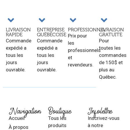
LIVRAISON
ENTREPRISE
PROFESSIONNEL
LIVRAISON
RAPIDE
QUÉBÉCOISE
GRATUITE
Prix pour
Commande
Commande
Pour
les
expédié a
expédié a
toutes les
professionnels
tous les
tous les
commandes
et
jours
jours
de 150$ et
revendeurs.
ouvrable.
ouvrable.
plus au
Québec.
Navigation
Boutique
Infolettre
Accueil
Tous les
Inscrivez-vous
produits
à notre
À propos