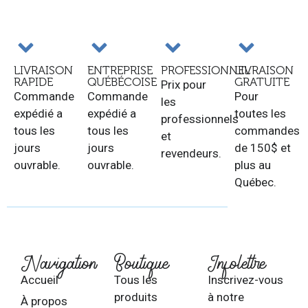
LIVRAISON
ENTREPRISE
PROFESSIONNEL
LIVRAISON
RAPIDE
QUÉBÉCOISE
GRATUITE
Prix pour
Commande
Commande
Pour
les
expédié a
expédié a
toutes les
professionnels
tous les
tous les
commandes
et
jours
jours
de 150$ et
revendeurs.
ouvrable.
ouvrable.
plus au
Québec.
Navigation
Boutique
Infolettre
Accueil
Tous les
Inscrivez-vous
produits
à notre
À propos