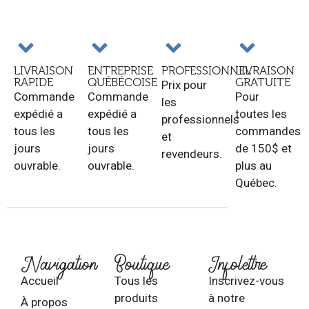
LIVRAISON
ENTREPRISE
PROFESSIONNEL
LIVRAISON
RAPIDE
QUÉBÉCOISE
GRATUITE
Prix pour
Commande
Commande
Pour
les
expédié a
expédié a
toutes les
professionnels
tous les
tous les
commandes
et
jours
jours
de 150$ et
revendeurs.
ouvrable.
ouvrable.
plus au
Québec.
Navigation
Boutique
Infolettre
Accueil
Tous les
Inscrivez-vous
produits
à notre
À propos