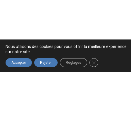
Nous utilisons des cookies pour vous offrir la meilleure expérience
sur notre site.
FERMER LA BANNIÈ
Accepter
Rejeter
Réglages
LIVRAISON
ENTREPRISE
PROFESSIONNEL
LIVRAISON
RAPIDE
QUÉBÉCOISE
GRATUITE
Prix pour
Commande
Commande
Pour
les
expédié a
expédié a
toutes les
professionnels
tous les
tous les
commandes
et