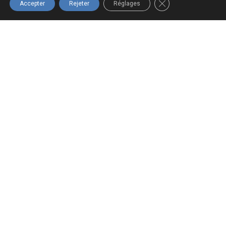
FERMER LA BANNIÈ
Accepter
Rejeter
Réglages
Navigation
Boutique
Infolettre
Accueil
Tous les
Inscrivez-vous
produits
à notre
À propos
infolettre pour
Panier
Formations
ne rien
Mon compte
Nous joindre
manquer!
Termes et
conditions
S'INSCRIRE