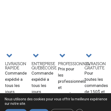
LIVRAISON
ENTREPRISE
PROFESSIONNEL
LIVRAISON
RAPIDE
QUÉBÉCOISE
GRATUITE
Prix pour
Commande
Commande
Pour
les
expédié a
expédié a
toutes les
professionnels
tous les
tous les
commandes
et
jours
jours
de 150$ et
revendeurs.
ouvrable.
ouvrable.
plus au
Nous utilisons des cookies pour vous offrir la meilleure expérience
sur notre site.
Québec.