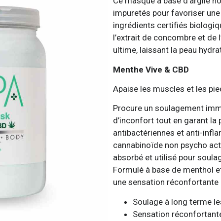
Ce masque à base d’argile nou
impuretés pour favoriser une
ingrédients certifiés biologiq
l’extrait de concombre et de 
ultime, laissant la peau hydra
Menthe Vive & CBD
Apaise les muscles et les pie
Procure un soulagement immé
d’inconfort tout en garant la 
antibactériennes et anti-inf
cannabinoïde non psycho acti
absorbé et utilisé pour soulag
Formulé à base de menthol et 
une sensation réconfortante 
Soulage à long terme l
Sensation réconfortante