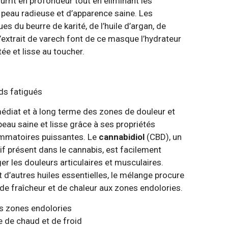
rrit en profondeur tout en éliminant les
 peau radieuse et d’apparence saine. Les
ues du beurre de karité, de l’huile d’argan, de
l’extrait de varech font de ce masque l’hydrateur
tée et lisse au toucher.
ds fatigués
diat et à long terme des zones de douleur et
peau saine et lisse grâce à ses propriétés
lammatoires puissantes. Le
cannabidiol
(CBD), un
f présent dans le cannabis, est facilement
er les douleurs articulaires et musculaires.
d’autres huiles essentielles, le mélange procure
de fraîcheur et de chaleur aux zones endolories.
es zones endolories
 de chaud et de froid