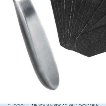
CUCCIO – LIME POUR PIEDS ACIER INOXYDABLE