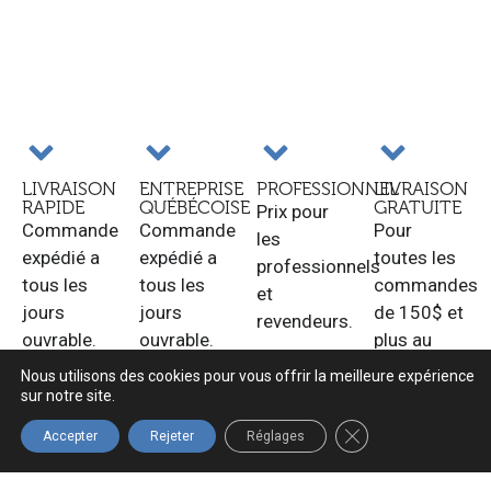
LIVRAISON
ENTREPRISE
PROFESSIONNEL
LIVRAISON
RAPIDE
QUÉBÉCOISE
GRATUITE
Prix pour
Commande
Commande
Pour
les
expédié a
expédié a
toutes les
professionnels
tous les
tous les
commandes
et
jours
jours
de 150$ et
revendeurs.
ouvrable.
ouvrable.
plus au
Québec.
Nous utilisons des cookies pour vous offrir la meilleure expérience
sur notre site.
FERMER LA BANNIÈ
Accepter
Rejeter
Réglages