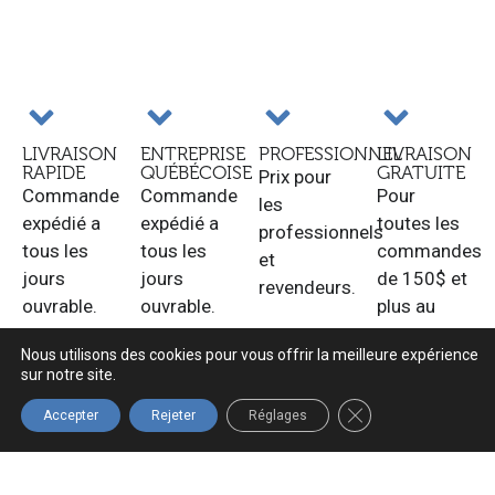
LIVRAISON
ENTREPRISE
PROFESSIONNEL
LIVRAISON
RAPIDE
QUÉBÉCOISE
GRATUITE
Prix pour
Commande
Commande
Pour
les
expédié a
expédié a
toutes les
professionnels
tous les
tous les
commandes
et
jours
jours
de 150$ et
revendeurs.
ouvrable.
ouvrable.
plus au
Québec.
Nous utilisons des cookies pour vous offrir la meilleure expérience
sur notre site.
FERMER LA BANNIÈ
Accepter
Rejeter
Réglages
Navigation
Boutique
Infolettre
Accueil
Tous les
Inscrivez-vous