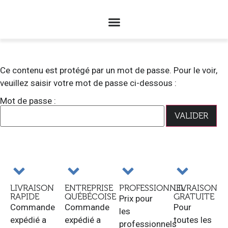
Ce contenu est protégé par un mot de passe. Pour le voir,
veuillez saisir votre mot de passe ci-dessous :
Mot de passe :
LIVRAISON
ENTREPRISE
PROFESSIONNEL
LIVRAISON
RAPIDE
QUÉBÉCOISE
GRATUITE
Prix pour
Commande
Commande
Pour
les
expédié a
expédié a
toutes les
professionnels