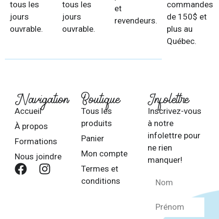
tous les
tous les
commandes
et
jours
jours
de 150$ et
revendeurs.
ouvrable.
ouvrable.
plus au
Québec.
Navigation
Boutique
Infolettre
Accueil
Tous les
Inscrivez-vous
produits
à notre
À propos
infolettre pour
Panier
Formations
ne rien
Mon compte
Nous joindre
manquer!
Termes et
conditions