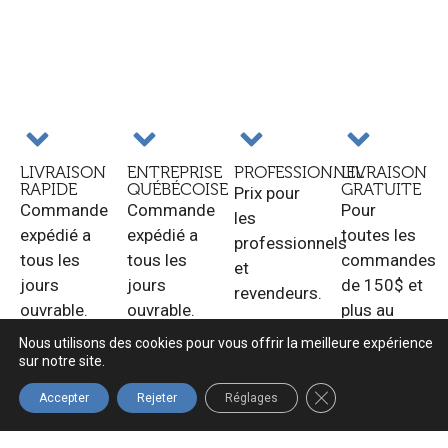
LIVRAISON
ENTREPRISE
PROFESSIONNEL
LIVRAISON
RAPIDE
QUÉBÉCOISE
GRATUITE
Prix pour
Commande
Commande
Pour
les
expédié a
expédié a
toutes les
professionnels
tous les
tous les
commandes
et
jours
jours
de 150$ et
revendeurs.
ouvrable.
ouvrable.
plus au
Québec.
Nous utilisons des cookies pour vous offrir la meilleure expérience
sur notre site.
FERMER LA BANNIÈ
Accepter
Rejeter
Réglages