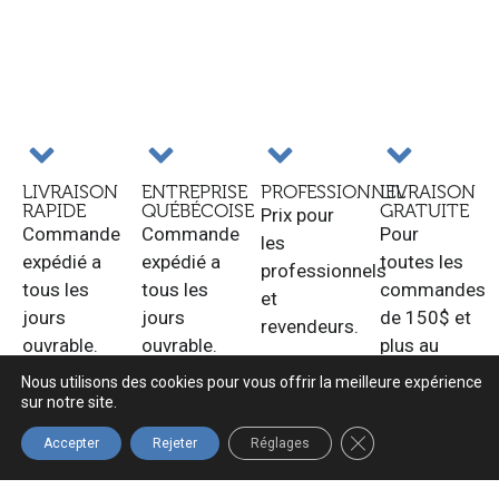
LIVRAISON
ENTREPRISE
PROFESSIONNEL
LIVRAISON
RAPIDE
QUÉBÉCOISE
GRATUITE
Prix pour
Commande
Commande
Pour
les
expédié a
expédié a
toutes les
professionnels
tous les
tous les
commandes
et
jours
jours
de 150$ et
revendeurs.
ouvrable.
ouvrable.
plus au
Québec.
Nous utilisons des cookies pour vous offrir la meilleure expérience
sur notre site.
FERMER LA BANNIÈ
Accepter
Rejeter
Réglages