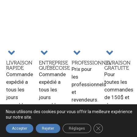
LIVRAISON
ENTREPRISE
PROFESSIONNEL
LIVRAISON
RAPIDE
QUÉBÉCOISE
GRATUITE
Prix pour
Commande
Commande
Pour
les
expédié a
expédié a
toutes les
professionnels
tous les
tous les
commandes
et
jours
jours
de 150$ et
revendeurs.
ouvrable.
ouvrable.
plus au
Nous utilisons des cookies pour vous offrir la meilleure expérience
Québec.
sur notre site.
FERMER LA BANNIÈ
Accepter
Rejeter
Réglages