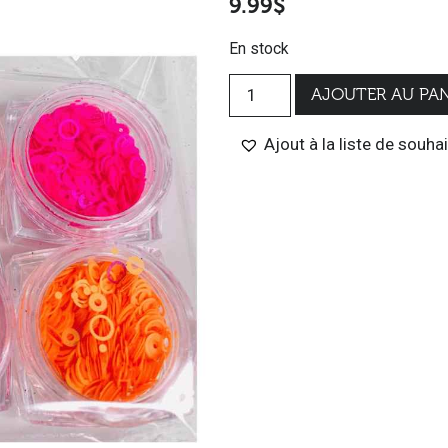
9.99
$
En stock
AJOUTER AU PAN
Ajout à la liste de souha