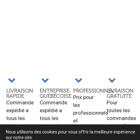
LIVRAISON
ENTREPRISE
PROFESSIONNEL
LIVRAISON
RAPIDE
QUÉBÉCOISE
GRATUITE
Prix pour
Commande
Commande
Pour
les
expédié a
expédié a
toutes les
professionnels
tous les
tous les
commandes
et
jours
jours
de 150$ et
revendeurs.
Nous utilisons des cookies pour vous offrir la meilleure expérience
ouvrable.
ouvrable.
plus au
sur notre site.