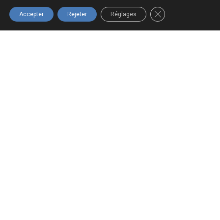
Québec.
FERMER LA BANNIÈ
Accepter
Rejeter
Réglages
Navigation
Boutique
Infolettre
Accueil
Tous les
Inscrivez-vous
produits
à notre
À propos
infolettre pour
Panier
Formations
ne rien
Mon compte
Nous joindre
manquer!
Termes et
conditions
S'INSCRIRE