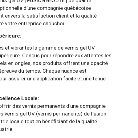
rnis gel UV | FUSION BEAUTÉ | de qualité
eptionnelle d’une compagnie québécoise
nvers la satisfaction client et la qualité
té votre entreprise chouchou.
périeure:
s et vibrantes la gamme de vernis gel UV
périeure. Conçus pour répondre aux attentes les
els en ongles, nos produits offrent une opacité
 l’épreuve du temps. Chaque nuance est
r assurer une application facile et une tenue
ellence Locale:
ffrir des vernis permanents d’une compagnie
es vernis gel UV (vernis permanents) de Fusion
rie locale tout en bénéficiant de la qualité
ustrie.