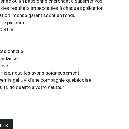
ronné ou un passionné cherchant à sublimer vos
e des résultats impeccables à chaque application.
tation intense garantissent un rendu
 de pinceau.
Gel UV:
essionnelle
tendance
oise
ertise, nous les avons soigneusement
 vernis gel UV d’une compagnie québécoise
its de qualité à votre hauteur.
IER