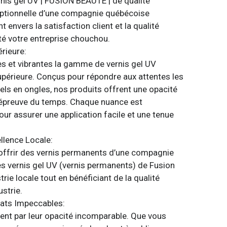
rnis gel UV | FUSION BEAUTÉ | de qualité
eptionnelle d’une compagnie québécoise
nvers la satisfaction client et la qualité
té votre entreprise chouchou.
rieure:
s et vibrantes la gamme de vernis gel UV
périeure. Conçus pour répondre aux attentes les
els en ongles, nos produits offrent une opacité
 l’épreuve du temps. Chaque nuance est
r assurer une application facile et une tenue
lence Locale:
ffrir des vernis permanents d’une compagnie
es vernis gel UV (vernis permanents) de Fusion
rie locale tout en bénéficiant de la qualité
ustrie.
tats Impeccables:
uent par leur opacité incomparable. Que vous