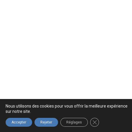
Nous utilisons des cookies pour vous offrir la meilleure expérience
sur notre site.
FERMER LA BANNIÈ
Accepter
Rejeter
Réglages
LIVRAISON
ENTREPRISE
PROFESSIONNEL
LIVRAISON
RAPIDE
QUÉBÉCOISE
GRATUITE
Prix pour