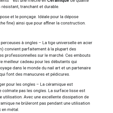
ments
™ est une mèche en
Céramique
de qualité
s résistant, tranchant et durable.
pose et le ponçage. Idéale pour la dépose
che fine) ainsi que pour affiner la construction.
s perceuses à ongles – La tige universelle en acier
) convient parfaitement à la plupart des
es professionnelles sur le marché. Ces embouts
le meilleur cadeau pour les débutants qui
yage dans le monde du nail art et un partenaire
 qui font des manucures et pédicures.
nger pour les ongles – La céramique est
ne colmate pas les ongles. La surface lisse est
e utilisation. Avec une excellente dissipation de
ramique ne brûleront pas pendant une utilisation
 en métal.