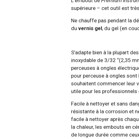
L’embout de
Premium Instru
supérieure – cet outil est trè
Ne chauffe pas pendant la dé
du
vernis gel
, du gel (en cou
S’adapte bien à la plupart de
inoxydable de 3/32 “(2,35 mm
perceuses à ongles électriqu
pour perceuse à ongles sont 
souhaitent commencer leur vo
utile pour les professionnels
Facile à nettoyer et sans da
résistante à la corrosion et 
facile à nettoyer après chaqu
la chaleur, les embouts en cé
de longue durée comme ceux