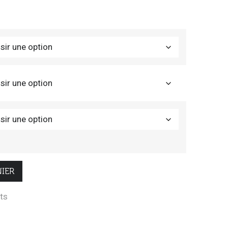
IER
its