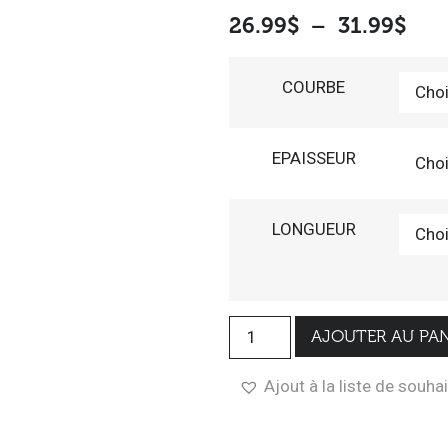
26.99
$
–
31.99
$
COURBE
EPAISSEUR
LONGUEUR
AJOUTER AU PAN
Ajout à la liste de souha