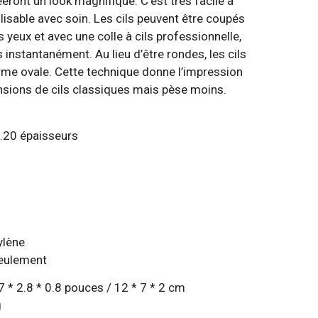
éeront un look magnifique. C’est très facile à
ilisable avec soin. Les cils peuvent être coupés
 yeux et avec une colle à cils professionnelle,
 instantanément. Au lieu d’être rondes, les cils
orme ovale. Cette technique donne l’impression
ensions de cils classiques mais pèse moins.
 0.20 épaisseurs
ylène
seulement
 * 2.8 * 0.8 pouces / 12 * 7 * 2 cm
g