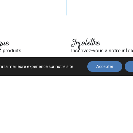
que
Infolettre
s produits
Inscrivez-vous à notre infol
ir la meilleure expérience sur notre site.
Accepter
mpte
et conditions
S'INSCRIRE
vés © 2025 à ce jour, Fusion Beauté. Conception de
Graphix
Politique de confidentialité
Glossaire