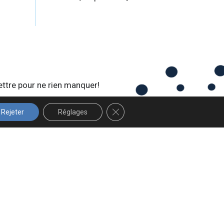
ettre pour ne rien manquer!
FERMER LA BANNIÈRE DES COOK
Rejeter
Réglages
 Design Graphique
.