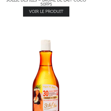
SOLEIL DES ILES – BRUME DE LAIT COCO
50FPS
VOIR LE PRODUIT