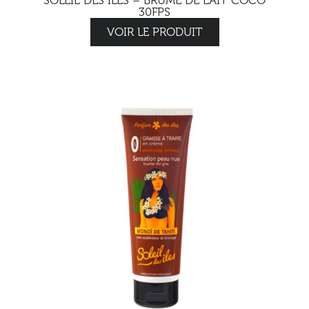
SOLEIL DES ILES – BRUME DE LAIT COCO
30FPS
VOIR LE PRODUIT