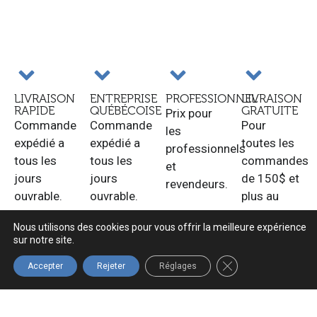
LIVRAISON
ENTREPRISE
PROFESSIONNEL
LIVRAISON
RAPIDE
QUÉBÉCOISE
GRATUITE
Prix pour
Commande
Commande
Pour
les
expédié a
expédié a
toutes les
professionnels
tous les
tous les
commandes
et
jours
jours
de 150$ et
revendeurs.
ouvrable.
ouvrable.
plus au
Québec.
Nous utilisons des cookies pour vous offrir la meilleure expérience
sur notre site.
FERMER LA BANNIÈ
Accepter
Rejeter
Réglages
Navigation
Boutique
Infolettre
Accueil
Tous les
Inscrivez-vous