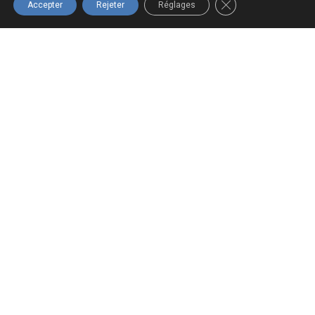
FERMER LA BANNIÈ
Accepter
Rejeter
Réglages
Navigation
Boutique
Infolettre
Accueil
Tous les
Inscrivez-vous
produits
à notre
À propos
infolettre pour
Panier
Formations
ne rien
Mon compte
Nous joindre
manquer!
Termes et
conditions
S'INSCRIRE