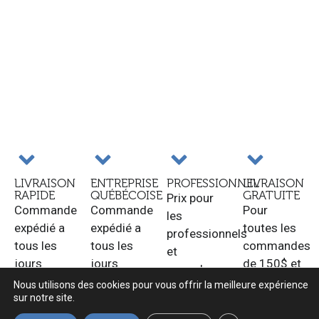
LIVRAISON
ENTREPRISE
PROFESSIONNEL
LIVRAISON
RAPIDE
QUÉBÉCOISE
GRATUITE
Prix pour
Commande
Commande
Pour
les
expédié a
expédié a
toutes les
professionnels
tous les
tous les
commandes
et
jours
jours
de 150$ et
revendeurs.
ouvrable.
ouvrable.
plus au
Nous utilisons des cookies pour vous offrir la meilleure expérience
sur notre site.
Québec.