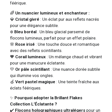
féérique.
🌈
Un nuancier lumineux et enchanteur :
💎
Cristal givré
: Un éclat pur aux reflets nacrés
pour une élégance subtile.
❄️
Bleu boréal
: Un bleu glacial parsemé de
flocons lumineux, parfait pour un effet polaire.
🌸
Rose irisé
: Une touche douce et romantique
avec des reflets scintillants.
🧡
Corail lumineux
: Un mélange chaud et vibrant
pour une manucure éclatante.
💛
Or pâle scintillant
: Une nuance dorée subtile
qui illumine vos ongles.
🍏
Vert pastel magique
: Une teinte fraîche aux
éclats féériques.
✨
Pourquoi adopter la Brillant Flakes
Collection L’Éclatante ?
✔️
Flocons holographiques ultralégers
pour un