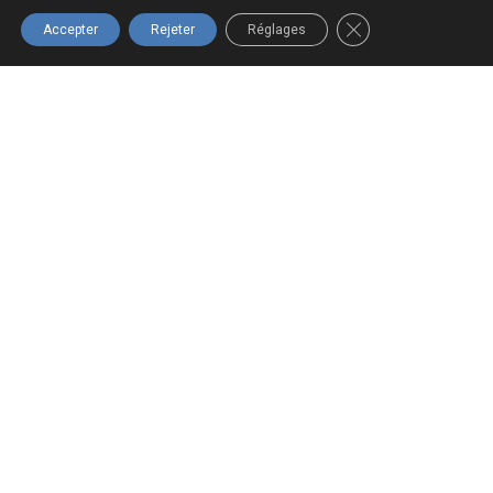
Québec.
FERMER LA BANNIÈ
Accepter
Rejeter
Réglages
Navigation
Boutique
Infolettre
Accueil
Tous les
Inscrivez-vous
produits
à notre
À propos
infolettre pour
Panier
Formations
ne rien
Mon compte
Nous joindre
manquer!
Termes et
conditions
S'INSCRIRE