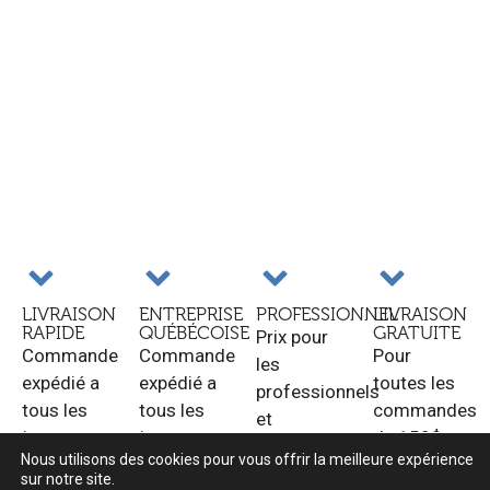
LIVRAISON
ENTREPRISE
PROFESSIONNEL
LIVRAISON
RAPIDE
QUÉBÉCOISE
GRATUITE
Prix pour
Commande
Commande
Pour
les
expédié a
expédié a
toutes les
professionnels
tous les
tous les
commandes
et
jours
jours
de 150$ et
revendeurs.
Nous utilisons des cookies pour vous offrir la meilleure expérience
ouvrable.
ouvrable.
plus au
sur notre site.