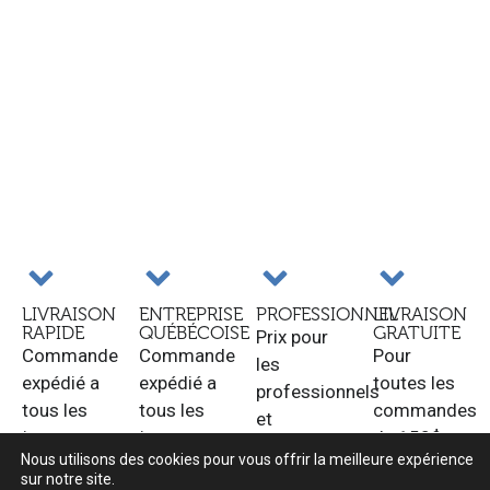
LIVRAISON
ENTREPRISE
PROFESSIONNEL
LIVRAISON
RAPIDE
QUÉBÉCOISE
GRATUITE
Prix pour
Commande
Commande
Pour
les
expédié a
expédié a
toutes les
professionnels
tous les
tous les
commandes
et
jours
jours
de 150$ et
revendeurs.
Nous utilisons des cookies pour vous offrir la meilleure expérience
ouvrable.
ouvrable.
plus au
sur notre site.