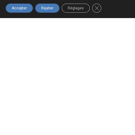
Québec.
FERMER LA BANNIÈ
Accepter
Rejeter
Réglages
Navigation
Boutique
Infolettre
Accueil
Tous les
Inscrivez-vous
produits
à notre
À propos
infolettre pour
Panier
Formations
ne rien
Mon compte
Nous joindre
manquer!
Termes et
conditions
S'INSCRIRE