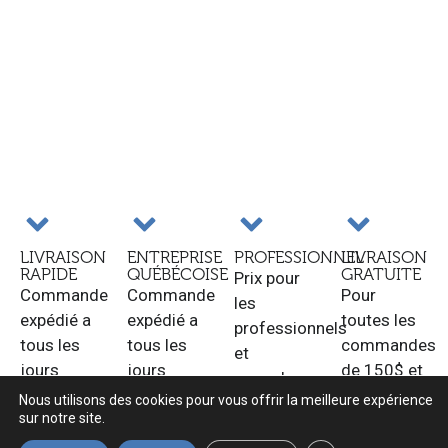
LIVRAISON
ENTREPRISE
PROFESSIONNEL
LIVRAISON
RAPIDE
QUÉBÉCOISE
GRATUITE
Prix pour
Commande
Commande
Pour
les
expédié a
expédié a
toutes les
professionnels
tous les
tous les
commandes
et
jours
jours
de 150$ et
revendeurs.
ouvrable.
ouvrable.
plus au
Nous utilisons des cookies pour vous offrir la meilleure expérience
sur notre site.
Québec.