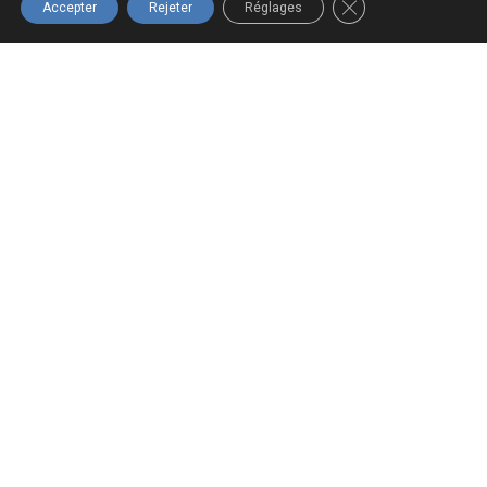
FERMER LA BANNIÈ
Accepter
Rejeter
Réglages
Navigation
Boutique
Infolettre
Accueil
Tous les
Inscrivez-vous
produits
à notre
À propos
infolettre pour
Panier
Formations
ne rien
Mon compte
Nous joindre
manquer!
Termes et
conditions
S'INSCRIRE