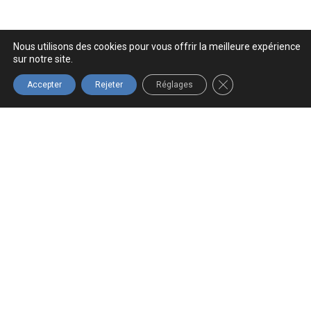
Nous utilisons des cookies pour vous offrir la meilleure expérience
sur notre site.
FERMER LA BANNIÈ
Accepter
Rejeter
Réglages
LIVRAISON
ENTREPRISE
PROFESSIONNEL
LIVRAISON
RAPIDE
QUÉBÉCOISE
GRATUITE