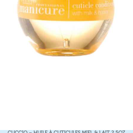
CUCCIO – HUILE À CUTICULES MIEL & LAIT 2,5OZ