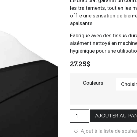
Le drap plat garantit un conf
les traitements, tout en les 
offre une sensation de bien-ê
apaisante.
Fabriqué avec des tissus dura
aisément nettoyé en machine 
hygiénique pour une utilisati
27.25
$
Couleurs
AJOUTER AU PAN
Ajout à la liste de souha