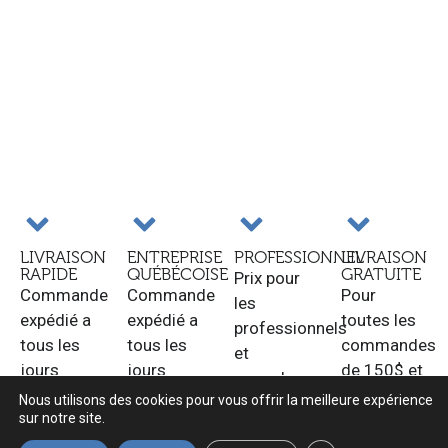
LIVRAISON
ENTREPRISE
PROFESSIONNEL
LIVRAISON
RAPIDE
QUÉBÉCOISE
GRATUITE
Prix pour
Commande
Commande
Pour
les
expédié a
expédié a
toutes les
professionnels
tous les
tous les
commandes
et
jours
jours
de 150$ et
revendeurs.
ouvrable.
ouvrable.
plus au
Nous utilisons des cookies pour vous offrir la meilleure expérience
sur notre site.
Québec.