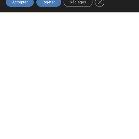
FERMER LA BANNIÈ
Accepter
Rejeter
Réglages
Navigation
Boutique
Infolettre
Accueil
Tous les
Inscrivez-vous
produits
à notre
À propos
infolettre pour
Panier
Formations
ne rien
Mon compte
Nous joindre
manquer!
Termes et
conditions
S'INSCRIRE