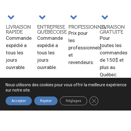
LIVRAISON
ENTREPRISE
PROFESSIONNEL
LIVRAISON
RAPIDE
QUÉBÉCOISE
GRATUITE
Prix pour
Commande
Commande
Pour
les
expédié a
expédié a
toutes les
professionnels
tous les
tous les
commandes
et
jours
jours
de 150$ et
revendeurs.
ouvrable.
ouvrable.
plus au
Québec.
Nous utilisons des cookies pour vous offrir la meilleure expérience
sur notre site.
FERMER LA BANNIÈ
Accepter
Rejeter
Réglages
Navigation
Boutique
Infolettre
Accueil
Tous les
Inscrivez-vous
produits
à notre
À propos
infolettre pour