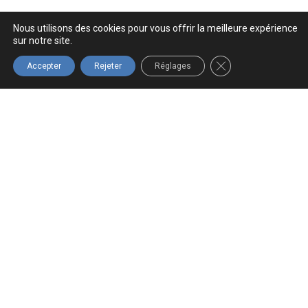
Nous utilisons des cookies pour vous offrir la meilleure expérience
sur notre site.
FERMER LA BANNIÈ
Accepter
Rejeter
Réglages
LIVRAISON
ENTREPRISE
PROFESSIONNEL
LIVRAISON
RAPIDE
QUÉBÉCOISE
GRATUITE
Prix pour
Commande
Commande
Pour
les