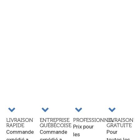
LIVRAISON
ENTREPRISE
PROFESSIONNEL
LIVRAISON
RAPIDE
QUÉBÉCOISE
GRATUITE
Prix pour
Commande
Commande
Pour
les
expédié a
expédié a
toutes les