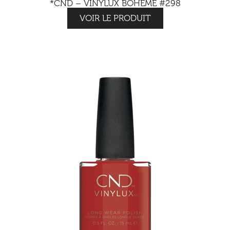
*CND – VINYLUX BOHEME #298
VOIR LE PRODUIT