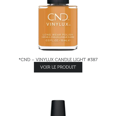
*CND – VINYLUX CANDLE LIGHT #387
VOIR LE PRODUIT